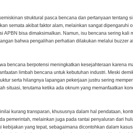
miskinan struktural pasca bencana dan pertanyaan tentang si
bukan semata akibat faktor alam, melainkan sangat dipengaruhi
si APBN bisa dimaksimalkan. Namun, isu bencana sering kali me
dangan bahwa pengalihan perhatian dilakukan melalui buzzer at
wa bencana berpotensi meningkatkan kesejahteraan karena m
manfaatan limbah bencana untuk kebutuhan industri. Meski demi
truktur serta hilangnya lapangan pekerjaan justru sering memp
parah situasi, terutama ketika ada oknum yang memanfaatkan ko
dinilai kurang transparan, khususnya dalam hal pendataan, kont
da pemerintah, melainkan juga pada rantai penyaluran dari hul
angi kebijakan yang tepat, sebagaimana dicontohkan dalam k