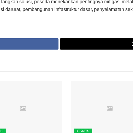
 langkah solusi, peserta menekankan pentingnya mitigasi melal
i darurat, pembangunan infrastruktur dasar, penyelamatan sekt
SI
DISKUSI