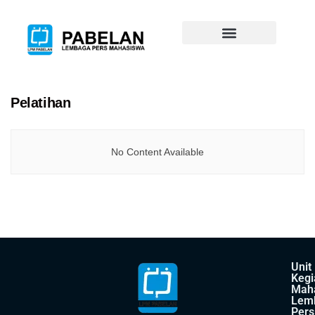
Pelatihan
No Content Available
Unit
Kegi
Mah
Lem
Pers