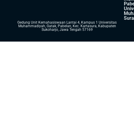
Pabe
Univ
Muh
Sura
Gedung Unit Kemahasiswaan Lantai 4, Kampus 1 Universitas
Muhammadiyah, Gatak, Pabelan, Kec. Kartasura, Kabupaten
Sukoharjo, Jawa Tengah 57169