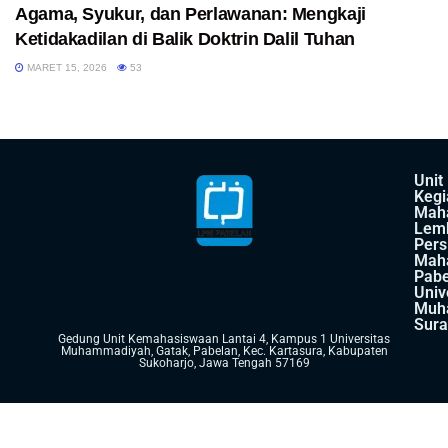
Agama, Syukur, dan Perlawanan: Mengkaji
Ketidakadilan di Balik Doktrin Dalil Tuhan
MARET 15, 2026
53
Unit
Kegi
Mah
Lem
Pers
Mah
Pabe
Univ
Muh
Sura
Gedung Unit Kemahasiswaan Lantai 4, Kampus 1 Universitas
Muhammadiyah, Gatak, Pabelan, Kec. Kartasura, Kabupaten
Sukoharjo, Jawa Tengah 57169