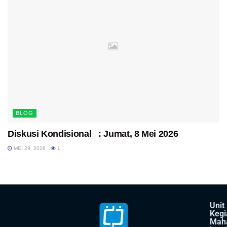
BLOG
Diskusi Kondisional : Jumat, 8 Mei 2026
MEI 29, 2026
1
Unit
Kegi
Mah